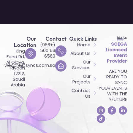
Our
Contact
Quick Links
SCEGA
Location
(+966)
Home
Licensed
56 500
King
About Us
Event
6560
Fahd Rd,
Provider
Our
Al Olaya,
wecare@syncs.com.sa
Services
Riyadh
ARE YOU
12212,
Our
READY TO
Saudi
Projects
SYNC
Arabia
YOUR EVENTS
Contact
WITH THE
Us
FUTURE?