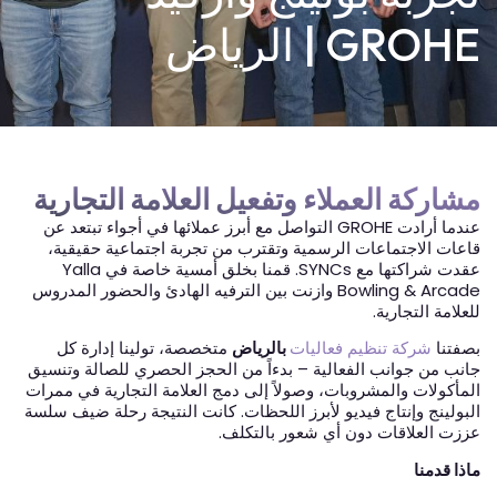
GROHE | الرياض
مشاركة العملاء وتفعيل العلامة التجارية
عندما أرادت GROHE التواصل مع أبرز عملائها في أجواء تبتعد عن
قاعات الاجتماعات الرسمية وتقترب من تجربة اجتماعية حقيقية،
عقدت شراكتها مع SYNCs. قمنا بخلق أمسية خاصة في Yalla
Bowling & Arcade وازنت بين الترفيه الهادئ والحضور المدروس
للعلامة التجارية.
بصفتنا
شركة تنظيم فعاليات
بالرياض
متخصصة، تولينا إدارة كل
جانب من جوانب الفعالية – بدءاً من الحجز الحصري للصالة وتنسيق
المأكولات والمشروبات، وصولاً إلى دمج العلامة التجارية في ممرات
البولينج وإنتاج فيديو لأبرز اللحظات. كانت النتيجة رحلة ضيف سلسة
عززت العلاقات دون أي شعور بالتكلف.
ماذا قدمنا