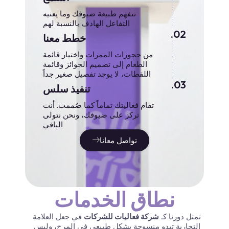
نتفهم طبيعة ضيوفك وما يعنيه
التفاعل الهادف بالنسبة لهم
02.
خطط معنا
من حجوزات الممرات واختيار قائمة
الطعام إلى تصميم الجوائز وقائمة
اللقطات، لا يوجد تفصيل صغير جداً
03.
تنفيذ سلس
تقام فعاليتك تماماً كما صُممت. أنت
تركز على ضيوفك، ونحن نتولى
الباقي
تواصل معانا
نطاق الخدمات
تمثل دورنا كـ
شركة فعاليات للشركات
في جعل العلامة
التجارية تبدو منسوجة بشكل طبيعي في المرح، وليس