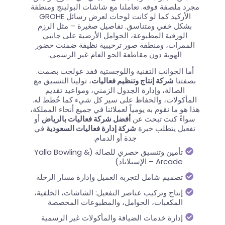
مجرد ملصقة فوقه. تعاملنا مع شاشات البولينج ومنطقة
الأركيد كما لو كانت لوحات لعرض رسائل GROHE
بشكل خفي ومتناسق. تفاصيل صغيرة – مثل الرزم
الورقية المطبوعة، الحوامل الأرضية على جانبي
الممرات، ومنطقة صور ترحيبية نظيفة ضمنت حضور
الهوية دون مقاطعة الجو العام غير الرسمي.
أما الجوانب التقنية واللوجستية فقد عولجت بصمت.
بصفتنا
شركة إنتاج وتنظيم فعاليات
، تولينا التنسيق مع
الصالة، وإدارة الجدول الزمني، ومواعيد تقديم
المأكولات، والحفاظ على سير كل شيء كما خُطط له.
هذا هو ما نقوم به يومياً لعملائنا في جميع أنحاء المملكة،
سواءً كنت تبحث عن
أفضل شركة فعاليات بالرياض
أو
تفعيل يتطلب خبرة
شركة إدارة فعاليات السعودية
في
جدة أو الدمام.
تأمين وتنسيق حصري للصالة (Yalla Bowling &
Arcade – الإسبلاناد)
تصميم شامل لتجربة العميل وإدارة مسار الرحلة
إنتاج وتركيب عناصر التفعيل: الشاشات، الخلفية،
المكعبات، الحوامل، والمطبوعات المخصصة
إدارة خدمات الضيافة والمأكولات غير الرسمية