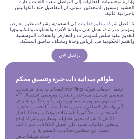
وإدارة لوجستيات الفعاليات إلى التواصل متعدد اللغات وإدارة
الحشود وتنسيق المتحدثين، نتولى كل التفاصيل خلف الكواليس
باحترافية عالية.
كـ أفضل
شركة تنظيم فعاليات
في السعودية وشركة تنظيم معارض
ومؤتمرات رائدة، نعمل على مواءمة الأفراد والعمليات والتكنولوجيا
لتقديم تنفيذ سلس للمؤتمرات والمعارض والحفلات المؤسسية
والقمم الحكومية في الرياض وجدة ومختلف مناطق المملكة.
تواصل الان
طواقم ميدانية ذات خبرة وتنسيق محكم
تشمل خدمات شركة staffing للفعاليات لدينا: مرشدين،
مضيفي تسجيل، مساعدين تقنيين، ومضيفي استقبال VIP
– جميعهم مدربون مسبقاً ويرتدون زياً موحداً. مع إشراف
آني واتصال لاسلكي، نضمن تدفقاً سلساً للحضور، جاهزية
المتحدثين، وحلاً فورياً للمشكلات. وهذا ما يجعلنا الخيار
الأمثل كـ شركة تجهيز فعاليات ومعارض وشركة إنتاج
وتنظيم فعاليات تعتمد على أفضل الكفاءات. سواء كنت
تبحث عن منظمين فعاليات بالسعودية أو
مضيفات
فعاليات
جدة، فريقنا جاهز.