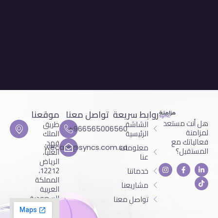
روابط سريعة
تواصل معنا
موقعنا
هل أنت مستعد
الشاشة
طريق
966565006560+
لمزامنة
الرئيسية
الملك
فعالياتك مع
فهد،
معلومات
wecare@syncs.com.sa
المستقبل؟
العليا،
عنا
الرياض
12212،
خدماتنا
المملكة
مشاريعنا
العربية
السعودية
تواصل معنا